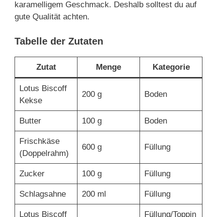
karamelligem Geschmack. Deshalb solltest du auf
gute Qualität achten.
Tabelle der Zutaten
Zutat
Menge
Kategorie
Lotus Biscoff
200 g
Boden
Kekse
Butter
100 g
Boden
Frischkäse
600 g
Füllung
(Doppelrahm)
Zucker
100 g
Füllung
Schlagsahne
200 ml
Füllung
Lotus Biscoff
Füllung/Toppin